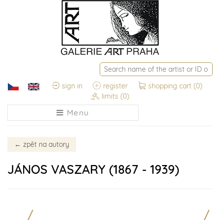
sign in
register
shopping cart
(0)
limits
(0)
Menu
←
zpět na autory
JÁNOS VASZARY (1867 - 1939)