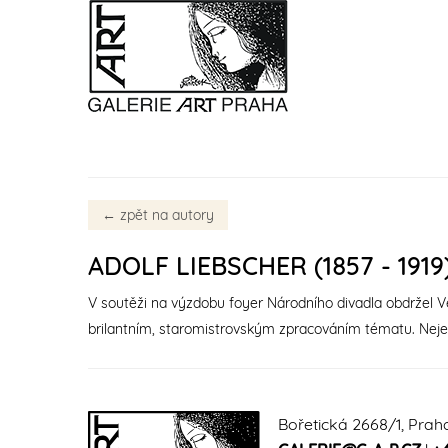
←
zpět na autory
ADOLF LIEBSCHER (1857 - 1919
V soutěži na výzdobu foyer Národního divadla obdržel Vel
brilantním, staromistrovským zpracováním tématu. Nejen
Bořetická 2668/1, Prah