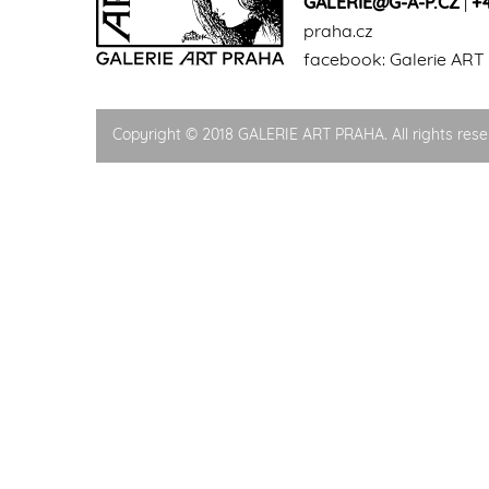
GALERIE@G-A-P.CZ
|
+
praha.cz
facebook:
Galerie ART
Copyright © 2018 GALERIE ART PRAHA. All rights rese