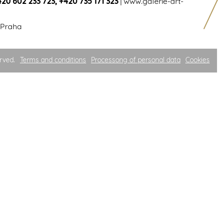
420 602 233 723
,
+420 735 171 323
|
www.galerie-art-
 Praha
rved.
Terms and conditions
Processong of personal data
Cookies