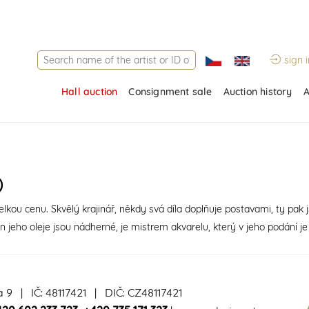
sign i
Hall auction
Consignment sale
Auction history
A
)
kou cenu. Skvělý krajinář, někdy svá díla doplňuje postavami, ty pak j
 jeho oleje jsou nádherné, je mistrem akvarelu, který v jeho podání j
a 9 | IČ: 48117421 | DIČ: CZ48117421