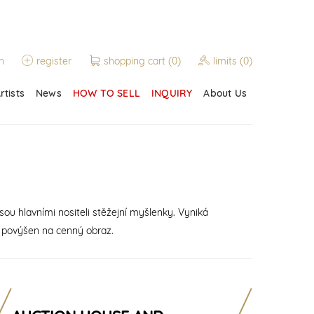
n
register
shopping cart
(0)
limits
(0)
rtists
News
HOW TO SELL
INQUIRY
About Us
sou hlavními nositeli stěžejní myšlenky. Vyniká
e povýšen na cenný obraz.