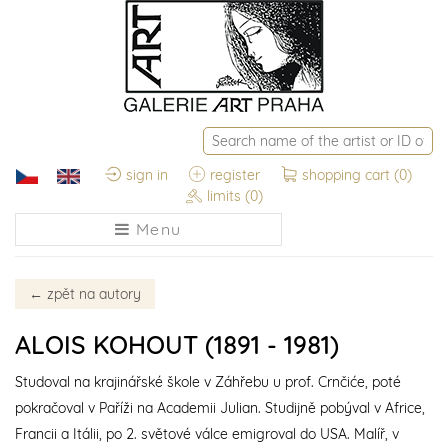
sign in
register
shopping cart
(0)
limits
(0)
Menu
←
zpět na autory
ALOIS KOHOUT (1891 - 1981)
Studoval na krajinářské škole v Záhřebu u prof. Crnčiće, poté
pokračoval v Paříži na Academii Julian. Studijně pobýval v Africe,
Francii a Itálii, po 2. světové válce emigroval do USA. Malíř, v