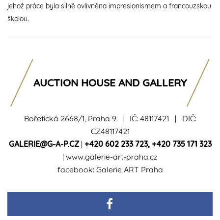
jehož práce byla silně ovlivněna impresionismem a francouzskou
školou.
AUCTION HOUSE AND GALLERY
Bořetická 2668/1, Praha 9 | IČ: 48117421 | DIČ:
CZ48117421
GALERIE@G-A-P.CZ
|
+420 602 233 723
,
+420 735 171 323
|
www.galerie-art-praha.cz
facebook:
Galerie ART Praha