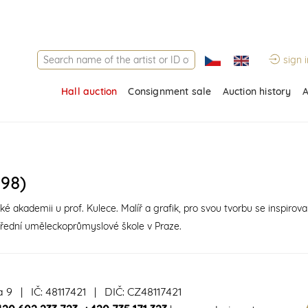
sign i
Hall auction
Consignment sale
Auction history
A
98)
é akademii u prof. Kulece. Malíř a grafik, pro svou tvorbu se inspirova
Střední uměleckoprůmyslové škole v Praze.
a 9 | IČ: 48117421 | DIČ: CZ48117421