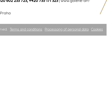
420 602 233 723
,
+420 735 171 323
|
www.galerie-art-
 Praha
rved.
Terms and conditions
Processong of personal data
Cookies