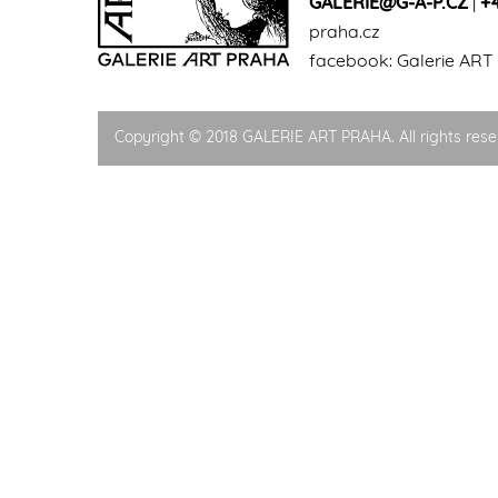
GALERIE@G-A-P.CZ
|
+
praha.cz
facebook:
Galerie ART
Copyright © 2018 GALERIE ART PRAHA. All rights rese