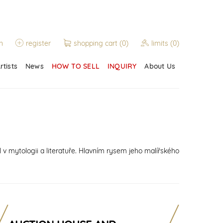
n
register
shopping cart
(0)
limits
(0)
rtists
News
HOW TO SELL
INQUIRY
About Us
l v mytologii a literatuře. Hlavním rysem jeho malířského