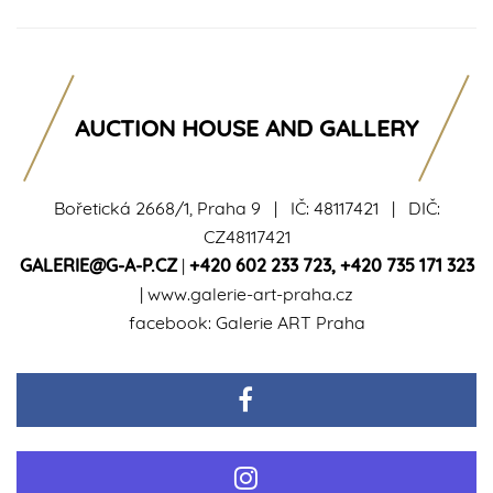
AUCTION HOUSE AND GALLERY
Bořetická 2668/1, Praha 9 | IČ: 48117421 | DIČ:
CZ48117421
GALERIE@G-A-P.CZ
|
+420 602 233 723
,
+420 735 171 323
|
www.galerie-art-praha.cz
facebook:
Galerie ART Praha