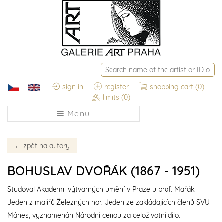
sign in
register
shopping cart
(0)
limits
(0)
Menu
←
zpět na autory
BOHUSLAV DVOŘÁK (1867 - 1951)
Studoval Akademii výtvarných umění v Praze u prof. Mařák.
Jeden z malířů Železných hor. Jeden ze zakládajících členů SVU
Mánes, vyznamenán Národní cenou za celoživotní dílo.