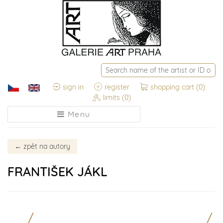
sign in
register
shopping cart
(0)
limits
(0)
Menu
←
zpět na autory
FRANTIŠEK JÁKL