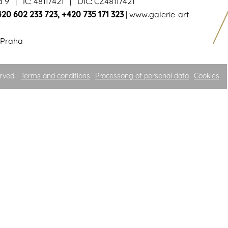
a 9 | IČ: 48117421 | DIČ: CZ48117421
420 602 233 723
,
+420 735 171 323
|
www.galerie-art-
 Praha
rved.
Terms and conditions
Processong of personal data
Cookies