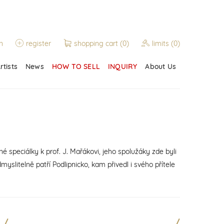
n
register
shopping cart
(0)
limits
(0)
rtists
News
HOW TO SELL
INQUIRY
About Us
né speciálky k prof. J. Mařákovi, jeho spolužáky zde byli
myslitelně patří Podlipnicko, kam přivedl i svého přítele