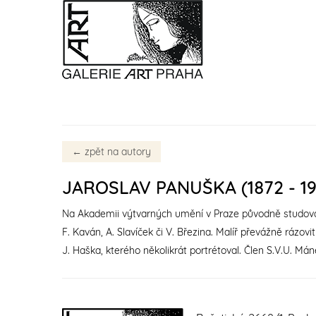
←
zpět na autory
JAROSLAV PANUŠKA (1872 - 19
Na Akademii výtvarných umění v Praze původně studoval v a
F. Kaván, A. Slavíček či V. Březina. Malíř převážně rázov
J. Haška, kterého několikrát portrétoval. Člen S.V.U. Mán