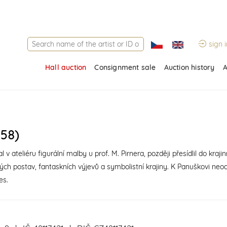
sign i
Hall auction
Consignment sale
Auction history
A
58)
teliéru figurální malby u prof. M. Pirnera, později přesídlil do krajin
itých postav, fantaskních výjevů a symbolistní krajiny. K Panuškovi neod
es.