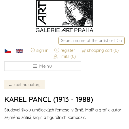
sign in
register
shopping cart
(0)
limits
(0)
Menu
←
zpět na autory
KAREL PANCL (1913 - 1988)
Studoval školu uměleckých řemesel v Brně. Malíř a grafik, autor
zejména zátiší, krajin a figurálních kompozic.