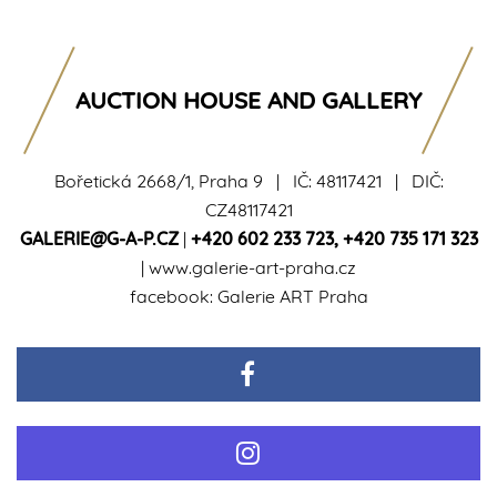
AUCTION HOUSE AND GALLERY
Bořetická 2668/1, Praha 9 | IČ: 48117421 | DIČ:
CZ48117421
GALERIE@G-A-P.CZ
|
+420 602 233 723
,
+420 735 171 323
|
www.galerie-art-praha.cz
facebook:
Galerie ART Praha