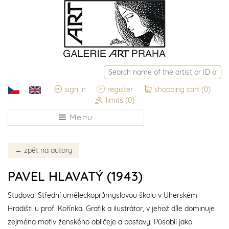
sign in
register
shopping cart
(0)
limits
(0)
Menu
←
zpět na autory
PAVEL HLAVATÝ (1943)
Studoval Střední uměleckoprůmyslovou školu v Uherském
Hradišti u prof. Kořínka. Grafik a ilustrátor, v jehož díle dominuje
zejména motiv ženského obličeje a postavy. Působil jako