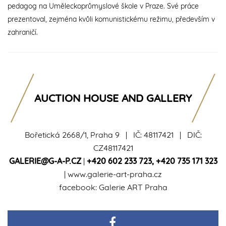
pedagog na Uměleckoprůmyslové škole v Praze. Své práce
prezentoval, zejména kvůli komunistickému režimu, především v
zahraničí.
AUCTION HOUSE AND GALLERY
Bořetická 2668/1, Praha 9 | IČ: 48117421 | DIČ:
CZ48117421
GALERIE@G-A-P.CZ
|
+420 602 233 723
,
+420 735 171 323
|
www.galerie-art-praha.cz
facebook:
Galerie ART Praha