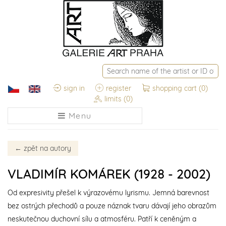
sign in
register
shopping cart
(0)
limits
(0)
Menu
←
zpět na autory
VLADIMÍR KOMÁREK (1928 - 2002)
Od expresivity přešel k výrazovému lyrismu. Jemná barevnost
bez ostrých přechodů a pouze náznak tvaru dávají jeho obrazům
neskutečnou duchovní sílu a atmosféru. Patří k ceněným a