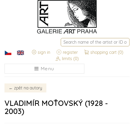
sign in
register
shopping cart
(0)
limits
(0)
Menu
←
zpět na autory
VLADIMÍR MOŤOVSKÝ (1928 -
2003)