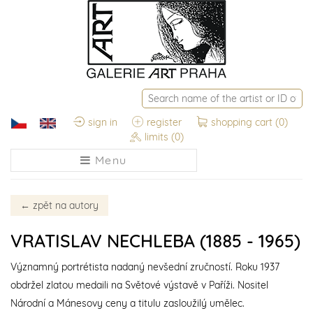
sign in
register
shopping cart
(0)
limits
(0)
Menu
←
zpět na autory
VRATISLAV NECHLEBA (1885 - 1965)
Významný portrétista nadaný nevšední zručností. Roku 1937
obdržel zlatou medaili na Světové výstavě v Paříži. Nositel
Národní a Mánesovy ceny a titulu zasloužilý umělec.