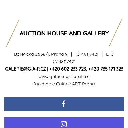
AUCTION HOUSE AND GALLERY
Bořetická 2668/1, Praha 9 | IČ: 48117421 | DIČ:
CZ48117421
GALERIE@G-A-P.CZ
|
+420 602 233 723
,
+420 735 171 323
|
www.galerie-art-praha.cz
facebook:
Galerie ART Praha