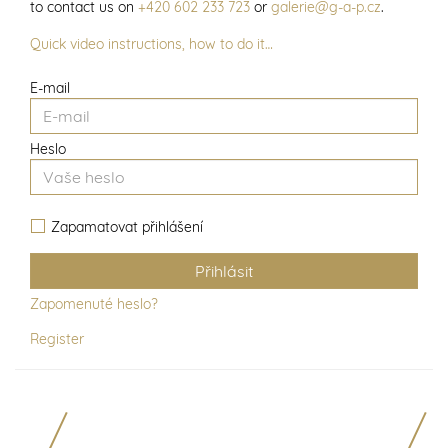
to contact us on
+420 602 233 723
or
galerie@g-a-p.cz
.
Quick video instructions, how to do it…
E-mail
Heslo
Zapamatovat přihlášení
Zapomenuté heslo?
Register