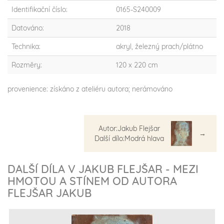
Identifikační číslo:
0165-S240009
Datováno:
2018
Technika:
akryl, železný prach/plátno
Rozměry:
120 x 220 cm
provenience: získáno z ateliéru autora; nerámováno
Autor:Jakub Flejšar
→
Další dílo:Modrá hlava
DALŠÍ DÍLA V JAKUB FLEJŠAR - MEZI
HMOTOU A STÍNEM OD AUTORA
FLEJŠAR JAKUB