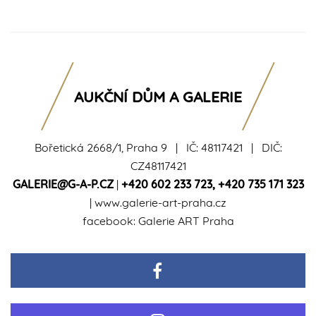
AUKČNÍ DŮM A GALERIE
Bořetická 2668/1, Praha 9 | IČ: 48117421 | DIČ:
CZ48117421
GALERIE@G-A-P.CZ
|
+420 602 233 723
,
+420 735 171 323
|
www.galerie-art-praha.cz
facebook:
Galerie ART Praha