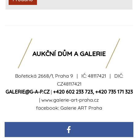
AUKČNÍ DŮM A GALERIE
Bořetická 2668/1, Praha 9 | IČ: 48117421 | DIČ:
CZ48117421
GALERIE@G-A-P.CZ
|
+420 602 233 723
,
+420 735 171 323
|
www.galerie-art-praha.cz
facebook:
Galerie ART Praha