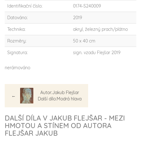
Identifikační číslo:
0174-S240009
Datováno:
2019
Technika:
akryl, železný prach/plátno
Rozměry:
50 x 40 cm
Signatura:
sign. vzadu Flejšar 2019
nerámováno
Autor:Jakub Flejšar
←
Další dílo:Modrá hlava
DALŠÍ DÍLA V JAKUB FLEJŠAR - MEZI
HMOTOU A STÍNEM OD AUTORA
FLEJŠAR JAKUB