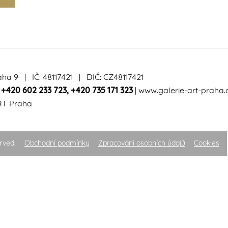
aha 9 | IČ: 48117421 | DIČ: CZ48117421
|
+420 602 233 723
,
+420 735 171 323
|
www.galerie-art-praha.
RT Praha
rved.
Obchodní podmínky
Zpracování osobních údajů
Cookies