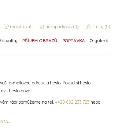
registrovat
nákupní košík
(0)
limity
(0)
Aktuality
PŘÍJEM OBRAZŮ
POPTÁVKA
O galerii
 vaši e-mailovou adresu a heslo. Pokud si heslo
avit heslo nové.
í vám rádi pomůžeme na tel.
+420 602 233 723
nebo
 to...