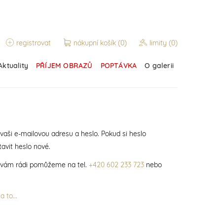
registrovat
nákupní košík
(0)
limity
(0)
Aktuality
PŘÍJEM OBRAZŮ
POPTÁVKA
O galerii
 vaši e-mailovou adresu a heslo. Pokud si heslo
avit heslo nové.
í vám rádi pomůžeme na tel.
+420 602 233 723
nebo
 to...