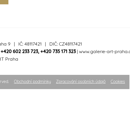
aha 9 | IČ: 48117421 | DIČ: CZ48117421
|
+420 602 233 723
,
+420 735 171 323
|
www.galerie-art-praha.
RT Praha
rved.
Obchodní podmínky
Zpracování osobních údajů
Cookies