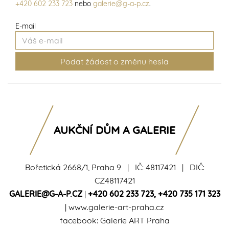
+420 602 233 723
nebo
galerie@g-a-p.cz
.
E-mail
AUKČNÍ DŮM A GALERIE
Bořetická 2668/1, Praha 9 | IČ: 48117421 | DIČ:
CZ48117421
GALERIE@G-A-P.CZ
|
+420 602 233 723
,
+420 735 171 323
|
www.galerie-art-praha.cz
facebook:
Galerie ART Praha