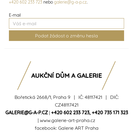
+420 602 233 723
nebo
galerie@g-a-p.cz
.
E-mail
AUKČNÍ DŮM A GALERIE
Bořetická 2668/1, Praha 9 | IČ: 48117421 | DIČ:
CZ48117421
GALERIE@G-A-P.CZ
|
+420 602 233 723
,
+420 735 171 323
|
www.galerie-art-praha.cz
facebook:
Galerie ART Praha