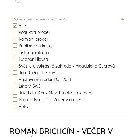
Vyberte sekci na webu pro hledání
Vše
Poaukční prodej
Komisní prodej
Publikace a knihy
Tištěný katalog
Lutobor Hlavsa
Svět je divukrásná zahrada - Magdalena Cubrová
Jan R. Go - Láskov
Výstava Salvador Dalí 2021
Léto v GAC
Jakub Flejšar - Mezi hmotou a stínem
Roman Brichcín - Večer v ateliéru
Autoři
ROMAN BRICHCÍN - VEČER V