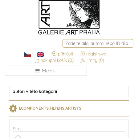
přihlásit
registrovat
nákupní košík
(0)
limity
(0)
Menu
autoři
v této kategorii
ECOMPONENTS.FILTERS.ARTISTS
Filtry