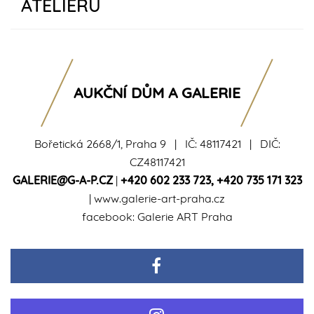
ATELIÉRU
AUKČNÍ DŮM A GALERIE
Bořetická 2668/1, Praha 9 | IČ: 48117421 | DIČ:
CZ48117421
GALERIE@G-A-P.CZ
|
+420 602 233 723
,
+420 735 171 323
|
www.galerie-art-praha.cz
facebook:
Galerie ART Praha