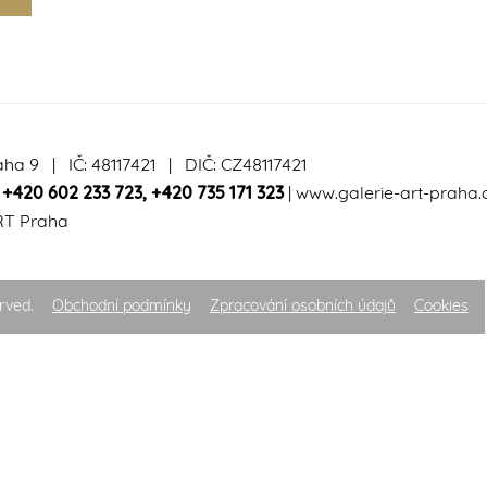
aha 9 | IČ: 48117421 | DIČ: CZ48117421
|
+420 602 233 723
,
+420 735 171 323
|
www.galerie-art-praha.
RT Praha
rved.
Obchodní podmínky
Zpracování osobních údajů
Cookies