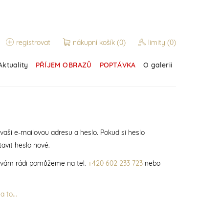
registrovat
nákupní košík
(0)
limity
(0)
Aktuality
PŘÍJEM OBRAZŮ
POPTÁVKA
O galerii
 vaši e-mailovou adresu a heslo. Pokud si heslo
avit heslo nové.
í vám rádi pomůžeme na tel.
+420 602 233 723
nebo
 to...