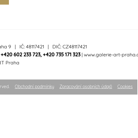
aha 9 | IČ: 48117421 | DIČ: CZ48117421
|
+420 602 233 723
,
+420 735 171 323
|
www.galerie-art-praha.
RT Praha
rved.
Obchodní podmínky
Zpracování osobních údajů
Cookies