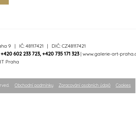
aha 9 | IČ: 48117421 | DIČ: CZ48117421
|
+420 602 233 723
,
+420 735 171 323
|
www.galerie-art-praha.
RT Praha
rved.
Obchodní podmínky
Zpracování osobních údajů
Cookies