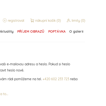
registrovat
nákupní košík
(0)
limity
(0)
Aktuality
PŘÍJEM OBRAZŮ
POPTÁVKA
O galerii
 vaši e-mailovou adresu a heslo. Pokud si heslo
avit heslo nové.
í vám rádi pomůžeme na tel.
+420 602 233 723
nebo
 to...