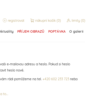
registrovat
nákupní košík
(0)
limity
(0)
Aktuality
PŘÍJEM OBRAZŮ
POPTÁVKA
O galerii
 vaši e-mailovou adresu a heslo. Pokud si heslo
avit heslo nové.
í vám rádi pomůžeme na tel.
+420 602 233 723
nebo
 to...