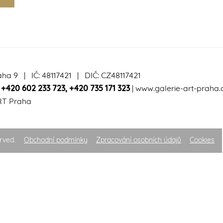
aha 9 | IČ: 48117421 | DIČ: CZ48117421
|
+420 602 233 723
,
+420 735 171 323
|
www.galerie-art-praha.
RT Praha
rved.
Obchodní podmínky
Zpracování osobních údajů
Cookies