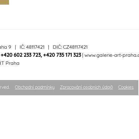
aha 9 | IČ: 48117421 | DIČ: CZ48117421
|
+420 602 233 723
,
+420 735 171 323
|
www.galerie-art-praha.
RT Praha
rved.
Obchodní podmínky
Zpracování osobních údajů
Cookies