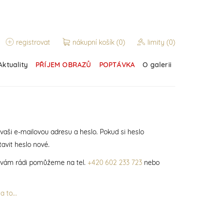
registrovat
nákupní košík
(0)
limity
(0)
Aktuality
PŘÍJEM OBRAZŮ
POPTÁVKA
O galerii
 vaši e-mailovou adresu a heslo. Pokud si heslo
avit heslo nové.
í vám rádi pomůžeme na tel.
+420 602 233 723
nebo
 to...