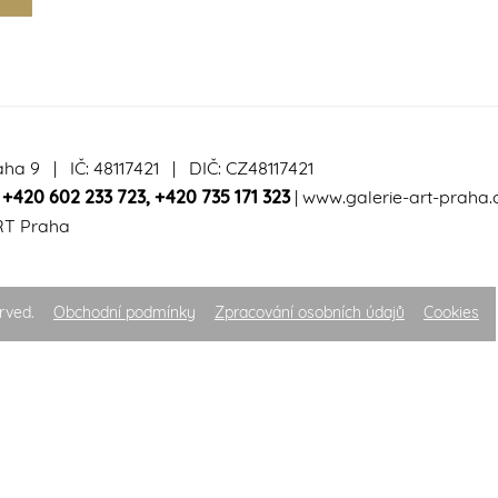
aha 9 | IČ: 48117421 | DIČ: CZ48117421
|
+420 602 233 723
,
+420 735 171 323
|
www.galerie-art-praha.
RT Praha
rved.
Obchodní podmínky
Zpracování osobních údajů
Cookies