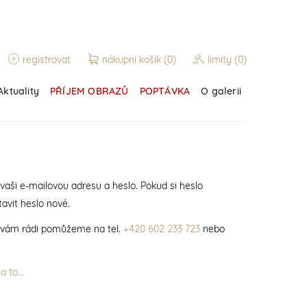
registrovat
nákupní košík
(0)
limity
(0)
Aktuality
PŘÍJEM OBRAZŮ
POPTÁVKA
O galerii
 vaši e-mailovou adresu a heslo. Pokud si heslo
avit heslo nové.
í vám rádi pomůžeme na tel.
+420 602 233 723
nebo
 to...