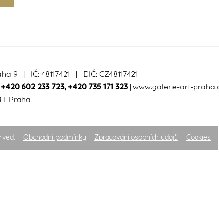
aha 9 | IČ: 48117421 | DIČ: CZ48117421
|
+420 602 233 723
,
+420 735 171 323
|
www.galerie-art-praha.
RT Praha
rved.
Obchodní podmínky
Zpracování osobních údajů
Cookies