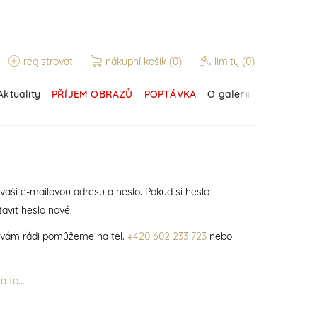
registrovat
nákupní košík
(0)
limity
(0)
Aktuality
PŘÍJEM OBRAZŮ
POPTÁVKA
O galerii
 vaši e-mailovou adresu a heslo. Pokud si heslo
avit heslo nové.
í vám rádi pomůžeme na tel.
+420 602 233 723
nebo
 to...