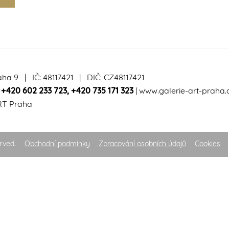
aha 9 | IČ: 48117421 | DIČ: CZ48117421
|
+420 602 233 723
,
+420 735 171 323
|
www.galerie-art-praha.
RT Praha
rved.
Obchodní podmínky
Zpracování osobních údajů
Cookies