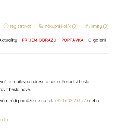
registrovat
nákupní košík
(0)
limity
(0)
Aktuality
PŘÍJEM OBRAZŮ
POPTÁVKA
O galerii
 vaši e-mailovou adresu a heslo. Pokud si heslo
avit heslo nové.
í vám rádi pomůžeme na tel.
+420 602 233 723
nebo
 to...