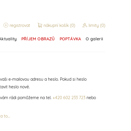
registrovat
nákupní košík
(0)
limity
(0)
Aktuality
PŘÍJEM OBRAZŮ
POPTÁVKA
O galerii
 vaši e-mailovou adresu a heslo. Pokud si heslo
avit heslo nové.
í vám rádi pomůžeme na tel.
+420 602 233 723
nebo
 to...