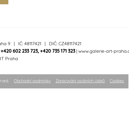
aha 9 | IČ: 48117421 | DIČ: CZ48117421
|
+420 602 233 723
,
+420 735 171 323
|
www.galerie-art-praha.
RT Praha
rved.
Obchodní podmínky
Zpracování osobních údajů
Cookies