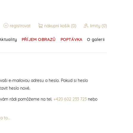
registrovat
nákupní košík
(0)
limity
(0)
Aktuality
PŘÍJEM OBRAZŮ
POPTÁVKA
O galerii
 vaši e-mailovou adresu a heslo. Pokud si heslo
avit heslo nové.
í vám rádi pomůžeme na tel.
+420 602 233 723
nebo
 to...