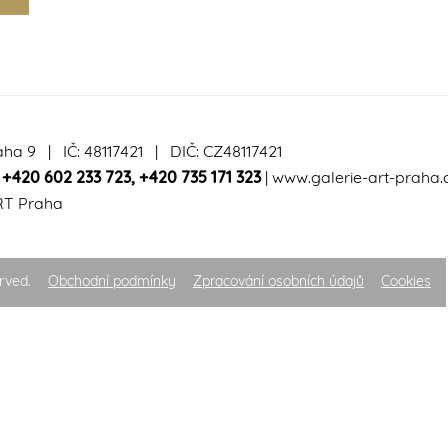
aha 9 | IČ: 48117421 | DIČ: CZ48117421
|
+420 602 233 723
,
+420 735 171 323
|
www.galerie-art-praha.
RT Praha
rved.
Obchodní podmínky
Zpracování osobních údajů
Cookies