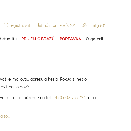
registrovat
nákupní košík
(0)
limity
(0)
Aktuality
PŘÍJEM OBRAZŮ
POPTÁVKA
O galerii
 vaši e-mailovou adresu a heslo. Pokud si heslo
avit heslo nové.
í vám rádi pomůžeme na tel.
+420 602 233 723
nebo
 to...