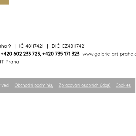
aha 9 | IČ: 48117421 | DIČ: CZ48117421
|
+420 602 233 723
,
+420 735 171 323
|
www.galerie-art-praha.
RT Praha
rved.
Obchodní podmínky
Zpracování osobních údajů
Cookies