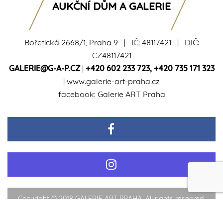
AUKČNÍ DŮM A GALERIE
Bořetická 2668/1, Praha 9 | IČ: 48117421 | DIČ:
CZ48117421
GALERIE@G-A-P.CZ
|
+420 602 233 723
,
+420 735 171 323
|
www.galerie-art-praha.cz
facebook:
Galerie ART Praha
Copyright © 2018 GALERIE ART PRAHA. All rights reserved.
Obchodní podmínky
Zpracování osobních údajů