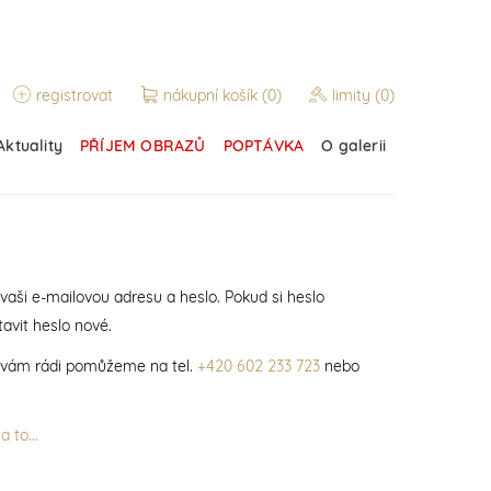
registrovat
nákupní košík
(0)
limity
(0)
Aktuality
PŘÍJEM OBRAZŮ
POPTÁVKA
O galerii
 vaši e-mailovou adresu a heslo. Pokud si heslo
avit heslo nové.
í vám rádi pomůžeme na tel.
+420 602 233 723
nebo
 to...