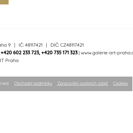
aha 9 | IČ: 48117421 | DIČ: CZ48117421
|
+420 602 233 723
,
+420 735 171 323
|
www.galerie-art-praha.
RT Praha
rved.
Obchodní podmínky
Zpracování osobních údajů
Cookies