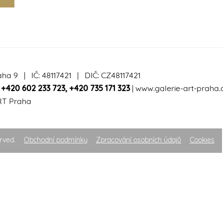
aha 9 | IČ: 48117421 | DIČ: CZ48117421
|
+420 602 233 723
,
+420 735 171 323
|
www.galerie-art-praha.
RT Praha
rved.
Obchodní podmínky
Zpracování osobních údajů
Cookies