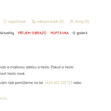
registrovat
nákupní košík
(0)
limity
(0)
Aktuality
PŘÍJEM OBRAZŮ
POPTÁVKA
O galerii
 vaši e-mailovou adresu a heslo. Pokud si heslo
avit heslo nové.
í vám rádi pomůžeme na tel.
+420 602 233 723
nebo
 to...