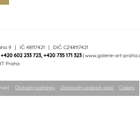
aha 9 | IČ: 48117421 | DIČ: CZ48117421
|
+420 602 233 723
,
+420 735 171 323
|
www.galerie-art-praha.
RT Praha
rved.
Obchodní podmínky
Zpracování osobních údajů
Cookies