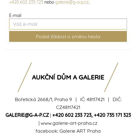
+420 602 233 723
nebo
galerie@g-a-p.cz
.
E-mail
AUKČNÍ DŮM A GALERIE
Bořetická 2668/1, Praha 9 | IČ: 48117421 | DIČ:
CZ48117421
GALERIE@G-A-P.CZ
|
+420 602 233 723
,
+420 735 171 323
|
www.galerie-art-praha.cz
facebook:
Galerie ART Praha