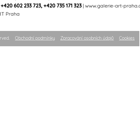
|
+420 602 233 723
,
+420 735 171 323
|
www.galerie-art-praha.
RT Praha
rved.
Obchodní podmínky
Zpracování osobních údajů
Cookies