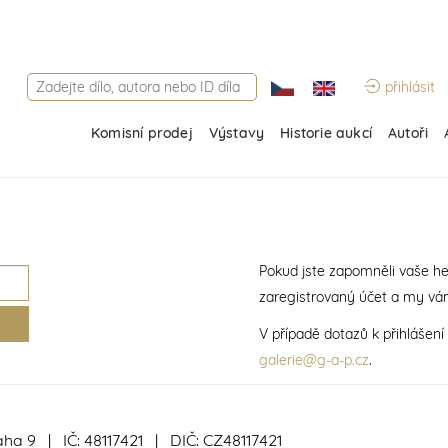
přihlásit
Komisní prodej
Výstavy
Historie aukcí
Autoři
Pokud jste zapomněli vaše he
zaregistrovaný účet a my vá
V případě dotazů k přihlášen
galerie@g-a-p.cz
.
aha 9 | IČ: 48117421 | DIČ: CZ48117421