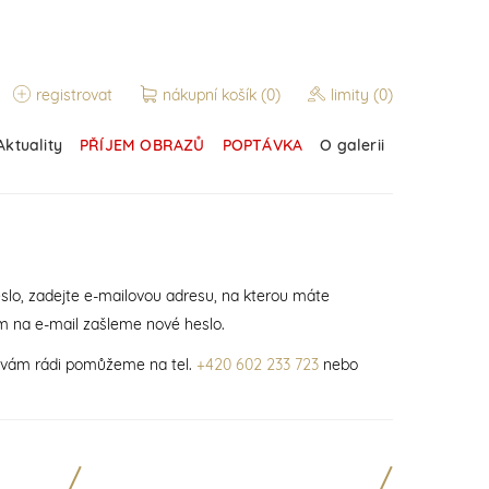
registrovat
nákupní košík
(0)
limity
(0)
Aktuality
PŘÍJEM OBRAZŮ
POPTÁVKA
O galerii
slo, zadejte e-mailovou adresu, na kterou máte
m na e-mail zašleme nové heslo.
í vám rádi pomůžeme na tel.
+420 602 233 723
nebo