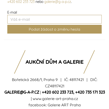
+420 602 233 723
nebo
galerie@g-a-p.cz
.
E-mail
AUKČNÍ DŮM A GALERIE
Bořetická 2668/1, Praha 9 | IČ: 48117421 | DIČ:
CZ48117421
GALERIE@G-A-P.CZ
|
+420 602 233 723
,
+420 735 171 323
|
www.galerie-art-praha.cz
facebook:
Galerie ART Praha