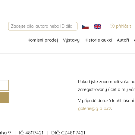
přihlásit
Komisní prodej
Výstavy
Historie aukcí
Autoři
Pokud jste zapomněli vaše he
zaregistrovaný účet a my vá
V případě dotazů k přihlášen
galerie@g-a-p.cz
.
aha 9 | IČ: 48117421 | DIČ: CZ48117421