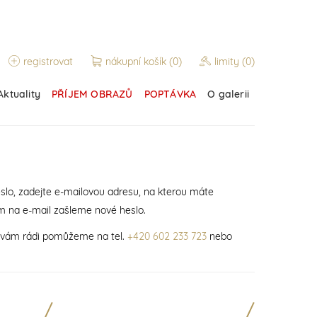
registrovat
nákupní košík
(0)
limity
(0)
Aktuality
PŘÍJEM OBRAZŮ
POPTÁVKA
O galerii
slo, zadejte e-mailovou adresu, na kterou máte
m na e-mail zašleme nové heslo.
í vám rádi pomůžeme na tel.
+420 602 233 723
nebo