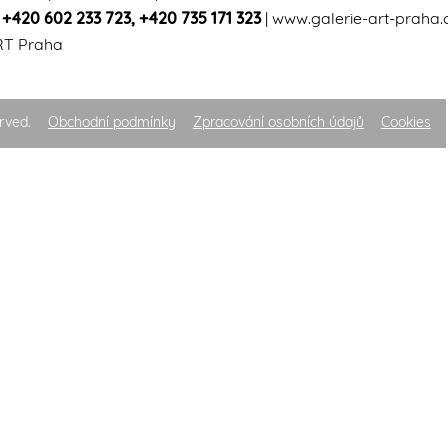
|
+420 602 233 723
,
+420 735 171 323
|
www.galerie-art-praha.
RT Praha
rved.
Obchodní podmínky
Zpracování osobních údajů
Cookies