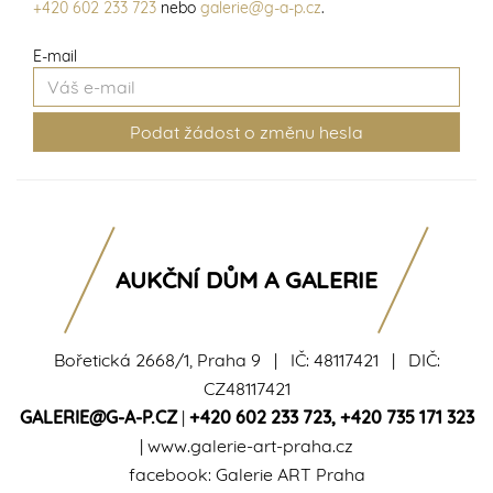
+420 602 233 723
nebo
galerie@g-a-p.cz
.
E-mail
AUKČNÍ DŮM A GALERIE
Bořetická 2668/1, Praha 9 | IČ: 48117421 | DIČ:
CZ48117421
GALERIE@G-A-P.CZ
|
+420 602 233 723
,
+420 735 171 323
|
www.galerie-art-praha.cz
facebook:
Galerie ART Praha