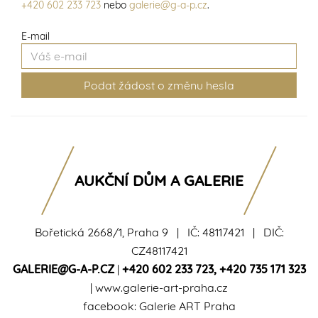
+420 602 233 723
nebo
galerie@g-a-p.cz
.
E-mail
AUKČNÍ DŮM A GALERIE
Bořetická 2668/1, Praha 9 | IČ: 48117421 | DIČ:
CZ48117421
GALERIE@G-A-P.CZ
|
+420 602 233 723
,
+420 735 171 323
|
www.galerie-art-praha.cz
facebook:
Galerie ART Praha