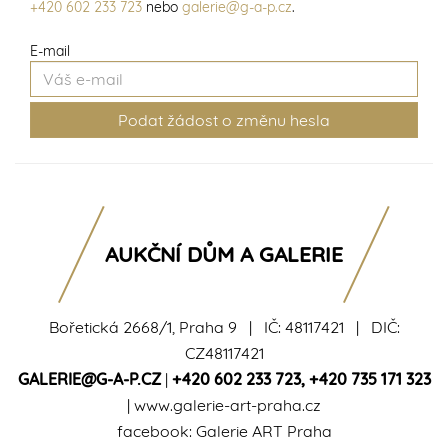
+420 602 233 723
nebo
galerie@g-a-p.cz
.
E-mail
AUKČNÍ DŮM A GALERIE
Bořetická 2668/1, Praha 9 | IČ: 48117421 | DIČ:
CZ48117421
GALERIE@G-A-P.CZ
|
+420 602 233 723
,
+420 735 171 323
|
www.galerie-art-praha.cz
facebook:
Galerie ART Praha