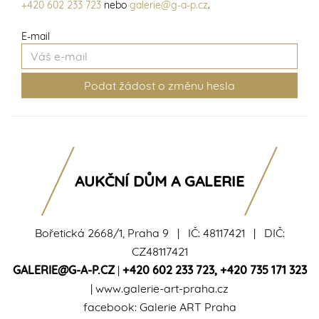
+420 602 233 723
nebo
galerie@g-a-p.cz
.
E-mail
AUKČNÍ DŮM A GALERIE
Bořetická 2668/1, Praha 9 | IČ: 48117421 | DIČ:
CZ48117421
GALERIE@G-A-P.CZ
|
+420 602 233 723
,
+420 735 171 323
|
www.galerie-art-praha.cz
facebook:
Galerie ART Praha