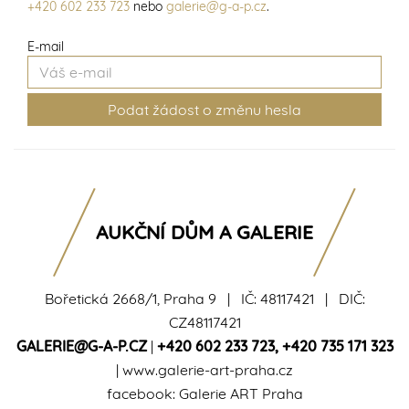
+420 602 233 723
nebo
galerie@g-a-p.cz
.
E-mail
AUKČNÍ DŮM A GALERIE
Bořetická 2668/1, Praha 9 | IČ: 48117421 | DIČ:
CZ48117421
GALERIE@G-A-P.CZ
|
+420 602 233 723
,
+420 735 171 323
|
www.galerie-art-praha.cz
facebook:
Galerie ART Praha