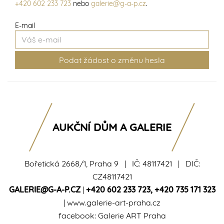
+420 602 233 723
nebo
galerie@g-a-p.cz
.
E-mail
AUKČNÍ DŮM A GALERIE
Bořetická 2668/1, Praha 9 | IČ: 48117421 | DIČ:
CZ48117421
GALERIE@G-A-P.CZ
|
+420 602 233 723
,
+420 735 171 323
|
www.galerie-art-praha.cz
facebook:
Galerie ART Praha