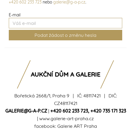
+420 602 233 723
nebo
galerie@g-a-p.cz
.
E-mail
AUKČNÍ DŮM A GALERIE
Bořetická 2668/1, Praha 9 | IČ: 48117421 | DIČ:
CZ48117421
GALERIE@G-A-P.CZ
|
+420 602 233 723
,
+420 735 171 323
|
www.galerie-art-praha.cz
facebook:
Galerie ART Praha