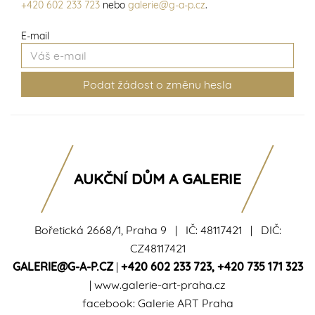
+420 602 233 723
nebo
galerie@g-a-p.cz
.
E-mail
AUKČNÍ DŮM A GALERIE
Bořetická 2668/1, Praha 9 | IČ: 48117421 | DIČ:
CZ48117421
GALERIE@G-A-P.CZ
|
+420 602 233 723
,
+420 735 171 323
|
www.galerie-art-praha.cz
facebook:
Galerie ART Praha