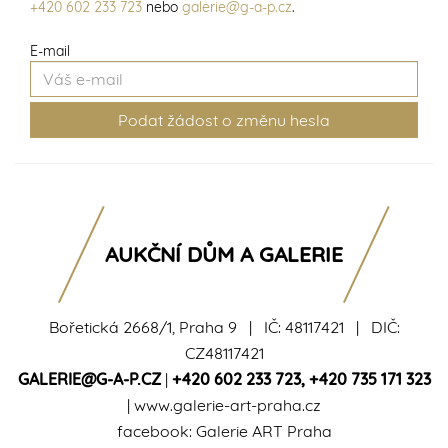
+420 602 233 723
nebo
galerie@g-a-p.cz
.
E-mail
AUKČNÍ DŮM A GALERIE
Bořetická 2668/1, Praha 9 | IČ: 48117421 | DIČ:
CZ48117421
GALERIE@G-A-P.CZ
|
+420 602 233 723
,
+420 735 171 323
|
www.galerie-art-praha.cz
facebook:
Galerie ART Praha