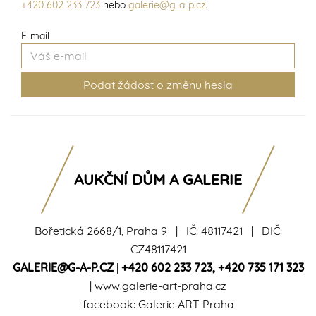
+420 602 233 723
nebo
galerie@g-a-p.cz
.
E-mail
AUKČNÍ DŮM A GALERIE
Bořetická 2668/1, Praha 9 | IČ: 48117421 | DIČ:
CZ48117421
GALERIE@G-A-P.CZ
|
+420 602 233 723
,
+420 735 171 323
|
www.galerie-art-praha.cz
facebook:
Galerie ART Praha