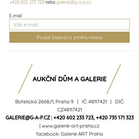
+420 602 233 723
nebo
galerie@g-a-p.cz
.
E-mail
AUKČNÍ DŮM A GALERIE
Bořetická 2668/1, Praha 9 | IČ: 48117421 | DIČ:
CZ48117421
GALERIE@G-A-P.CZ
|
+420 602 233 723
,
+420 735 171 323
|
www.galerie-art-praha.cz
facebook:
Galerie ART Praha